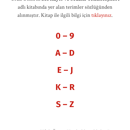
adlı kitabında yer alan terimler sözlüğünden
alınmıştır. Kitap ile ilgili bilgi için
tıklayınız
.
0 – 9
A – D
E – J
K – R
S – Z