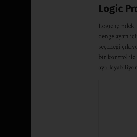
Logic Pr
Logic içindeki
denge ayarı iç
seçeneği çıkıy
bir kontrol il
ayarlayabiliyo