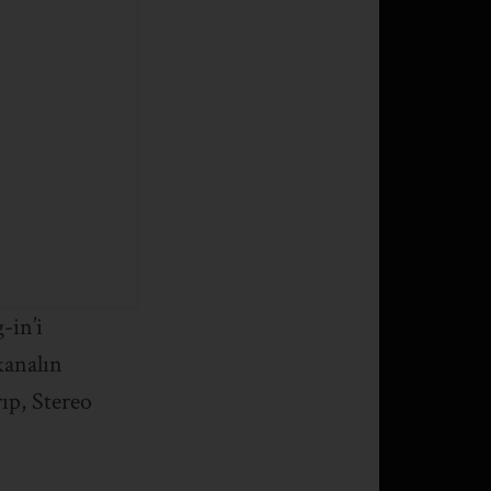
-in’i
kanalın
ıp, Stereo