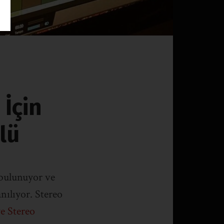
 İçin
lü
 bulunuyor ve
anılıyor. Stereo
e Stereo