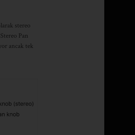
larak stereo
a Stereo Pan
yor ancak tek