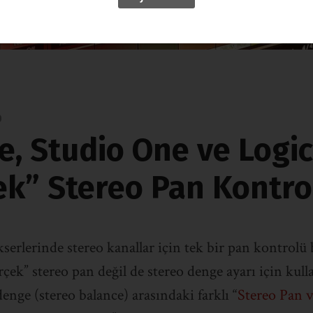
0
, Studio One ve Logic
ek” Stereo Pan Kontro
rlerinde stereo kanallar için tek bir pan kontrolü
çek” stereo pan değil de stereo denge ayarı için kull
enge (stereo balance) arasındaki farklı “
Stereo Pan v