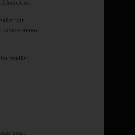
açıklamıştım.
allar için
 sadece stereo
mkün müdür?
enge ayarı