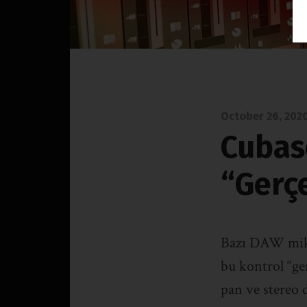
October 26, 202
Cubase
“Gerç
Bazı DAW mikse
bu kontrol “ger
pan ve stereo d