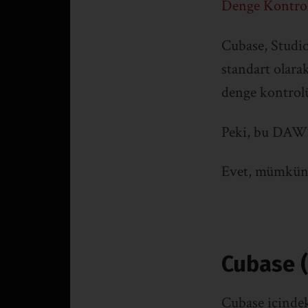
Denge Kontrol
Cubase, Studio
standart olara
denge kontrolü
Peki, bu DAW’
Evet, mümkün
Cubase (
Cubase içindek