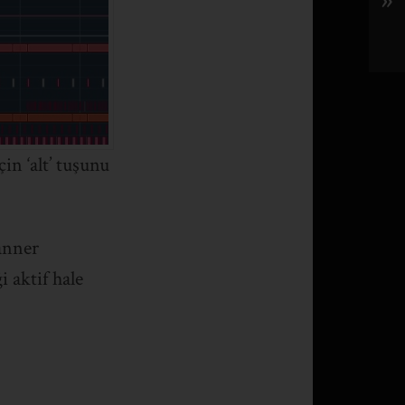
»
in ‘alt’ tuşunu
anner
 aktif hale