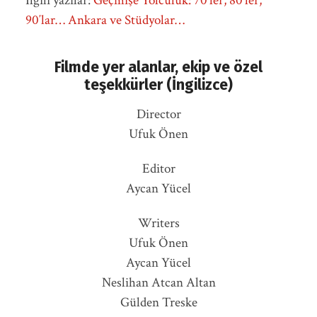
İlgili yazılar:
Geçmişe Yolculuk: 70′ler, 80′ler,
90′lar… Ankara ve Stüdyolar…
Filmde yer alanlar, ekip ve özel
teşekkürler (İngilizce)
Director
Ufuk Önen
Editor
Aycan Yücel
Writers
Ufuk Önen
Aycan Yücel
Neslihan Atcan Altan
Gülden Treske