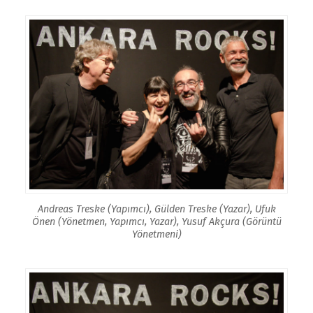
Andreas Treske (Yapımcı), Gülden Treske (Yazar), Ufuk
Önen (Yönetmen, Yapımcı, Yazar), Yusuf Akçura (Görüntü
Yönetmeni)