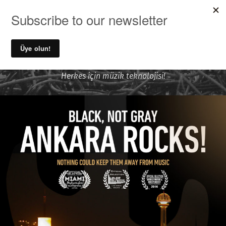
MENU
Ufuk Önen ile Ses Kayıt ve
Müzik Teknolojileri
Herkes için müzik teknolojisi!