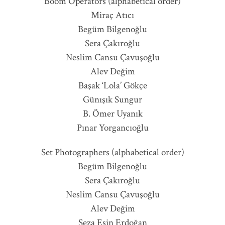
Boom Operators (alphabetical order)
Miraç Atıcı
Begüm Bilgenoğlu
Sera Çakıroğlu
Neslim Cansu Çavuşoğlu
Alev Değim
Başak ‘Lola’ Gökçe
Günışık Sungur
B. Ömer Uyanık
Pınar Yorgancıoğlu
Set Photographers (alphabetical order)
Begüm Bilgenoğlu
Sera Çakıroğlu
Neslim Cansu Çavuşoğlu
Alev Değim
Seza Esin Erdoğan