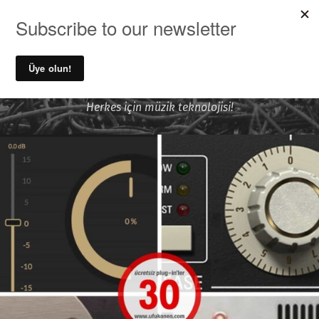
MENU
Ufuk Önen ile Ses Kayıt ve
Müzik Teknolojileri
Herkes için müzik teknolojisi!