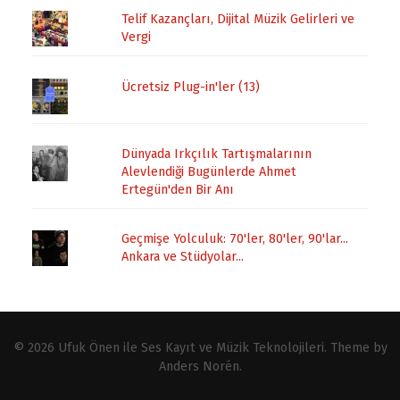
Telif Kazançları, Dijital Müzik Gelirleri ve
Vergi
Ücretsiz Plug-in'ler (13)
Dünyada Irkçılık Tartışmalarının
Alevlendiği Bugünlerde Ahmet
Ertegün'den Bir Anı
Geçmişe Yolculuk: 70'ler, 80'ler, 90'lar...
Ankara ve Stüdyolar...
© 2026
Ufuk Önen ile Ses Kayıt ve Müzik Teknolojileri
. Theme by
Anders Norén
.