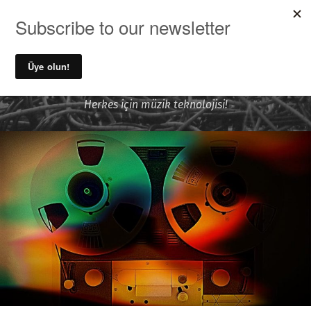
MENU
Ufuk Önen ile Ses Kayıt ve
Müzik Teknolojileri
Herkes için müzik teknolojisi!