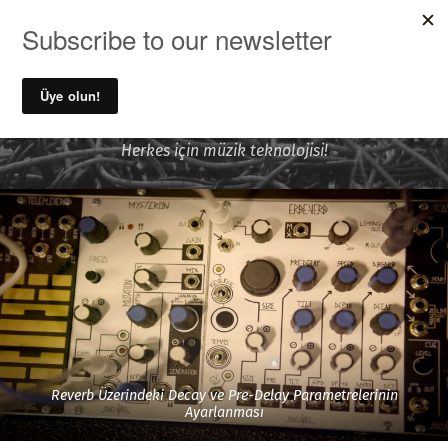
MENU
Ufuk Önen ile Ses Kayıt ve
Müzik Teknolojileri
Herkes için müzik teknolojisi!
Reverb Üzerindeki Decay ve Pre-Delay Parametrelerinin
Ayarlanması