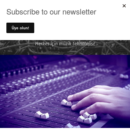
MENU
Ufuk Önen ile Ses Kayıt ve
Müzik Teknolojileri
Herkes için müzik teknolojisi!