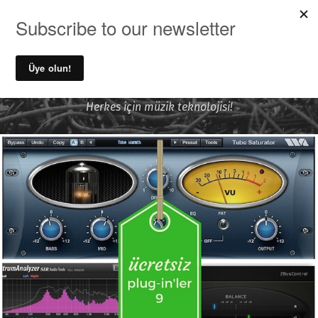
MENU
Ufuk Önen ile Ses Kayıt ve
Müzik Teknolojileri
Herkes için müzik teknolojisi!