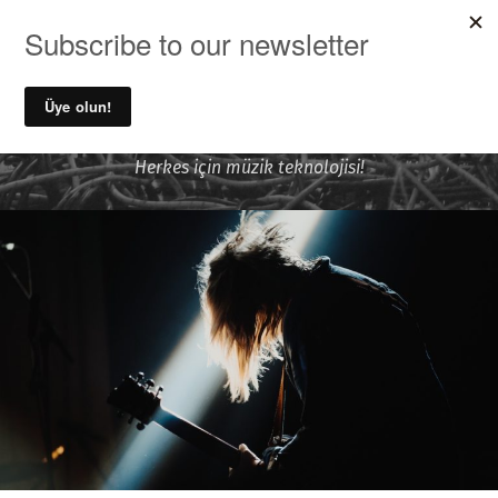
MENU
Ufuk Önen ile Ses Kayıt ve
Müzik Teknolojileri
Herkes için müzik teknolojisi!