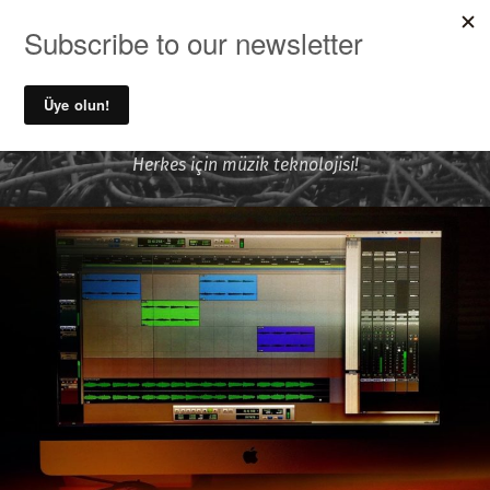
MENU
Ufuk Önen ile Ses Kayıt ve
Müzik Teknolojileri
Herkes için müzik teknolojisi!